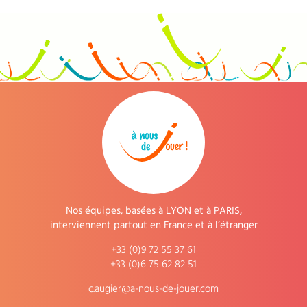
Nos équipes, basées à LYON et à PARIS,
interviennent partout en France et à l’étranger
+33 (0)9 72 55 37 61
+33 (0)6 75 62 82 51
c.augier@a-nous-de-jouer.com